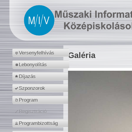
Versenyfelhívás
Galéria
Lebonyolítás
Díjazás
Szponzorok
Program
Regisztráció
Programbizottság