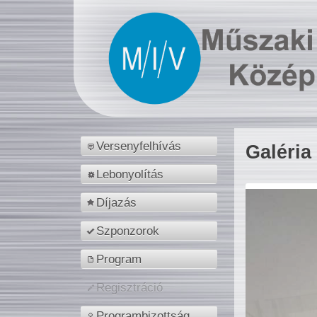
Versenyfelhívás
Galéria
Lebonyolítás
Díjazás
Szponzorok
Program
Regisztráció
Programbizottság