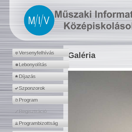
Versenyfelhívás
Galéria
Lebonyolítás
Díjazás
Szponzorok
Program
Regisztráció
Programbizottság