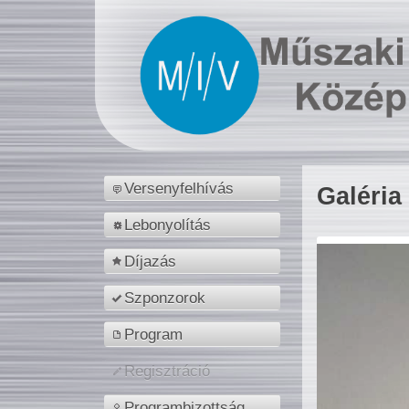
Versenyfelhívás
Galéria
Lebonyolítás
Díjazás
Szponzorok
Program
Regisztráció
Programbizottság