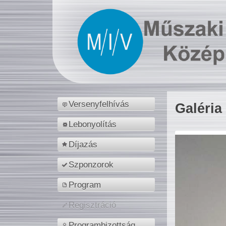
Versenyfelhívás
Galéria
Lebonyolítás
Díjazás
Szponzorok
Program
Regisztráció
Programbizottság