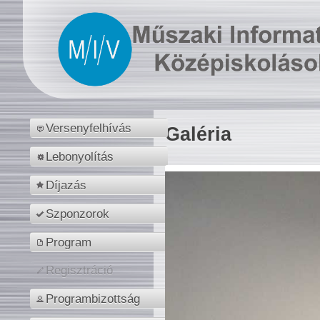
Versenyfelhívás
Galéria
Lebonyolítás
Díjazás
Szponzorok
Program
Regisztráció
Programbizottság