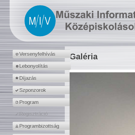
Versenyfelhívás
Galéria
Lebonyolítás
Díjazás
Szponzorok
Program
Regisztráció
Programbizottság