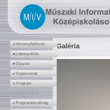
Versenyfelhívás
Galéria
Lebonyolítás
Díjazás
Szponzorok
Program
Regisztráció
Programbizottság