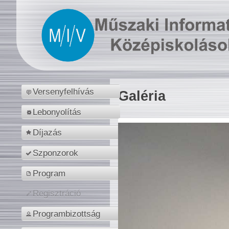
Versenyfelhívás
Galéria
Lebonyolítás
Díjazás
Szponzorok
Program
Regisztráció
Programbizottság