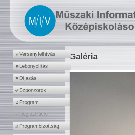
Versenyfelhívás
Galéria
Lebonyolítás
Díjazás
Szponzorok
Program
Regisztráció
Programbizottság