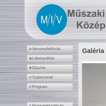
Versenyfelhívás
Galéria
Lebonyolítás
Díjazás
Szponzorok
Program
Regisztráció
Programbizottság