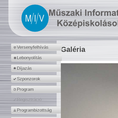
Versenyfelhívás
Galéria
Lebonyolítás
Díjazás
Szponzorok
Program
Regisztráció
Programbizottság