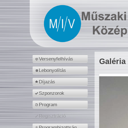
Versenyfelhívás
Galéria
Lebonyolítás
Díjazás
Szponzorok
Program
Regisztráció
Programbizottság