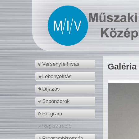
Versenyfelhívás
Galéria
Lebonyolítás
Díjazás
Szponzorok
Program
Regisztráció
Programbizottság