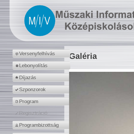
Versenyfelhívás
Galéria
Lebonyolítás
Díjazás
Szponzorok
Program
Regisztráció
Programbizottság