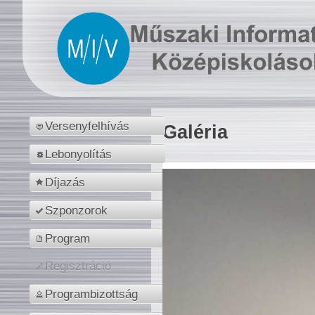
Versenyfelhívás
Galéria
Lebonyolítás
Díjazás
Szponzorok
Program
Regisztráció
Programbizottság