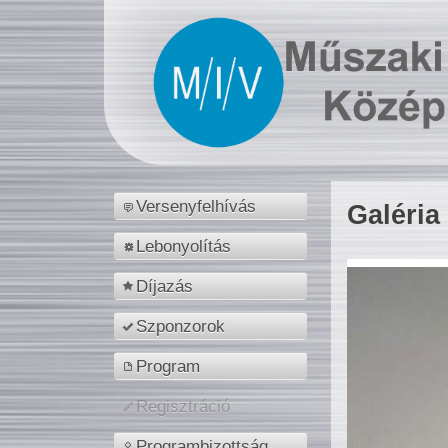
Versenyfelhívás
Galéria
Lebonyolítás
Díjazás
Szponzorok
Program
Regisztráció
Programbizottság