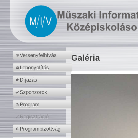
Versenyfelhívás
Galéria
Lebonyolítás
Díjazás
Szponzorok
Program
Regisztráció
Programbizottság