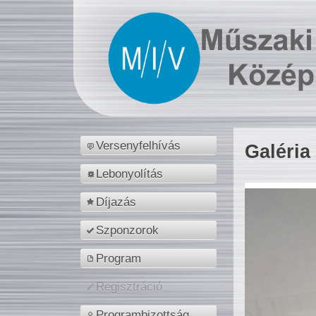
Versenyfelhívás
Galéria
Lebonyolítás
Díjazás
Szponzorok
Program
Regisztráció
Programbizottság