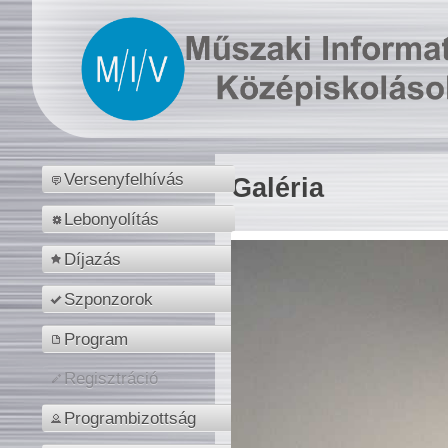
Versenyfelhívás
Galéria
Lebonyolítás
Díjazás
Szponzorok
Program
Regisztráció
Programbizottság