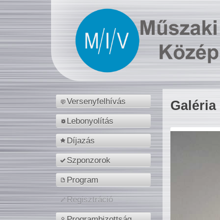
Versenyfelhívás
Galéria
Lebonyolítás
Díjazás
Szponzorok
Program
Regisztráció
Programbizottság