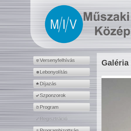
Versenyfelhívás
Galéria
Lebonyolítás
Díjazás
Szponzorok
Program
Regisztráció
Programbizottság