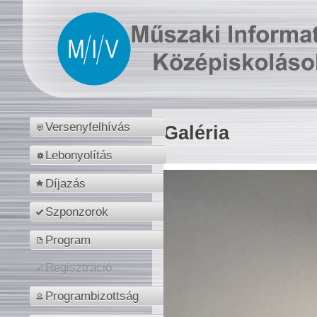
Versenyfelhívás
Galéria
Lebonyolítás
Díjazás
Szponzorok
Program
Regisztráció
Programbizottság