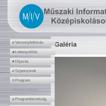
Versenyfelhívás
Galéria
Lebonyolítás
Díjazás
Szponzorok
Program
Regisztráció
Programbizottság