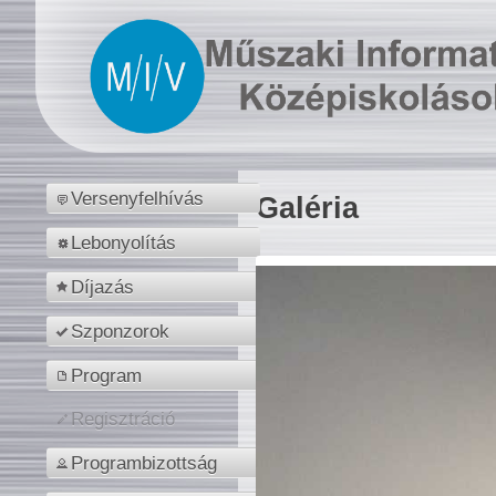
Versenyfelhívás
Galéria
Lebonyolítás
Díjazás
Szponzorok
Program
Regisztráció
Programbizottság