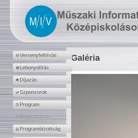
Versenyfelhívás
Galéria
Lebonyolítás
Díjazás
Szponzorok
Program
Regisztráció
Programbizottság