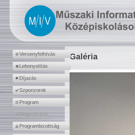
Versenyfelhívás
Galéria
Lebonyolítás
Díjazás
Szponzorok
Program
Regisztráció
Programbizottság