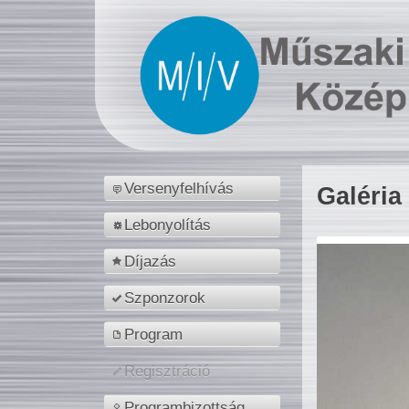
Versenyfelhívás
Galéria
Lebonyolítás
Díjazás
Szponzorok
Program
Regisztráció
Programbizottság