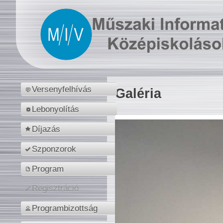
Versenyfelhívás
Galéria
Lebonyolítás
Díjazás
Szponzorok
Program
Regisztráció
Programbizottság