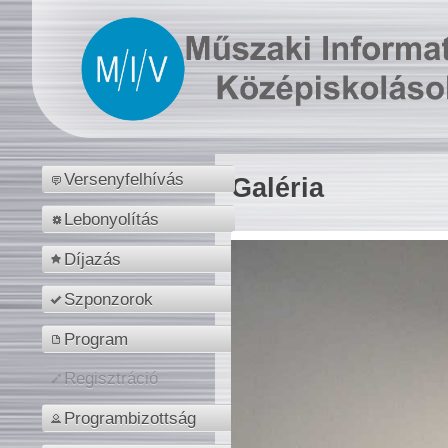
Versenyfelhívás
Galéria
Lebonyolítás
Díjazás
Szponzorok
Program
Regisztráció
Programbizottság