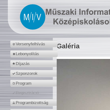
Versenyfelhívás
Galéria
Lebonyolítás
Díjazás
Szponzorok
Program
Regisztráció
Programbizottság