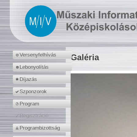
Versenyfelhívás
Galéria
Lebonyolítás
Díjazás
Szponzorok
Program
Regisztráció
Programbizottság