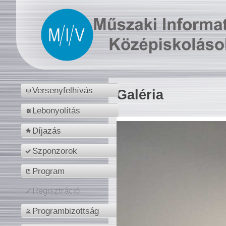
Versenyfelhívás
Galéria
Lebonyolítás
Díjazás
Szponzorok
Program
Regisztráció
Programbizottság