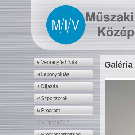
Versenyfelhívás
Galéria
Lebonyolítás
Díjazás
Szponzorok
Program
Regisztráció
Programbizottság