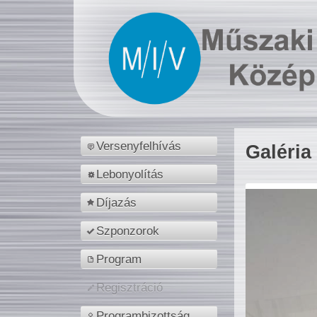
Versenyfelhívás
Galéria
Lebonyolítás
Díjazás
Szponzorok
Program
Regisztráció
Programbizottság