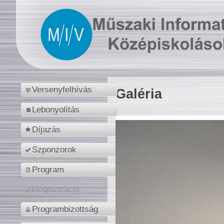
Versenyfelhívás
Galéria
Lebonyolítás
Díjazás
Szponzorok
Program
Regisztráció
Programbizottság