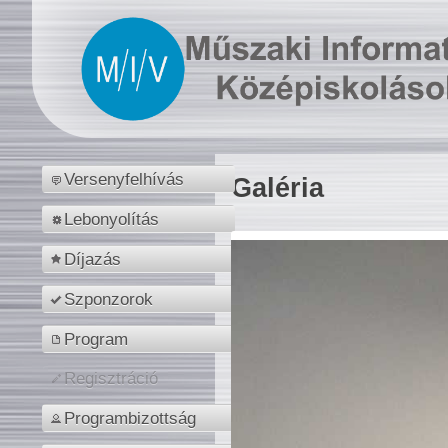
Versenyfelhívás
Galéria
Lebonyolítás
Díjazás
Szponzorok
Program
Regisztráció
Programbizottság