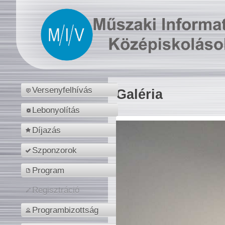
Versenyfelhívás
Galéria
Lebonyolítás
Díjazás
Szponzorok
Program
Regisztráció
Programbizottság