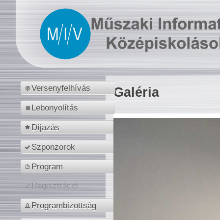
Versenyfelhívás
Galéria
Lebonyolítás
Díjazás
Szponzorok
Program
Regisztráció
Programbizottság