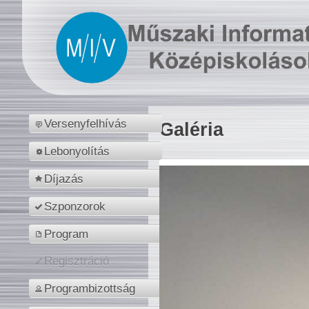
Versenyfelhívás
Galéria
Lebonyolítás
Díjazás
Szponzorok
Program
Regisztráció
Programbizottság