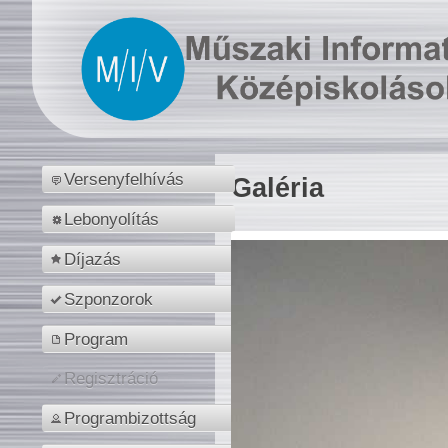
Versenyfelhívás
Galéria
Lebonyolítás
Díjazás
Szponzorok
Program
Regisztráció
Programbizottság