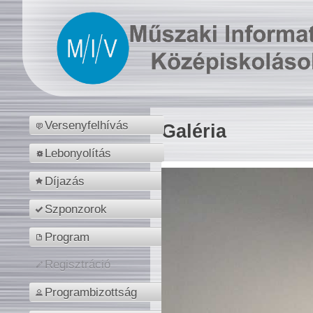
Versenyfelhívás
Galéria
Lebonyolítás
Díjazás
Szponzorok
Program
Regisztráció
Programbizottság