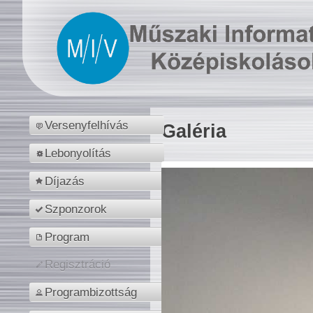
Versenyfelhívás
Galéria
Lebonyolítás
Díjazás
Szponzorok
Program
Regisztráció
Programbizottság