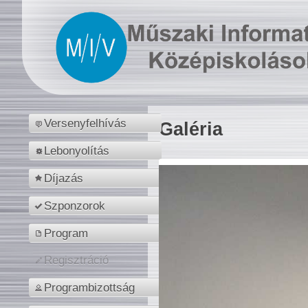
Versenyfelhívás
Galéria
Lebonyolítás
Díjazás
Szponzorok
Program
Regisztráció
Programbizottság