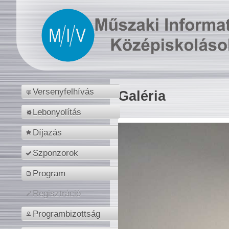
Versenyfelhívás
Galéria
Lebonyolítás
Díjazás
Szponzorok
Program
Regisztráció
Programbizottság