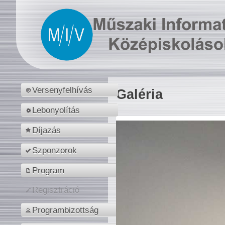
Versenyfelhívás
Galéria
Lebonyolítás
Díjazás
Szponzorok
Program
Regisztráció
Programbizottság