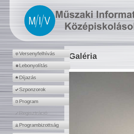
Versenyfelhívás
Galéria
Lebonyolítás
Díjazás
Szponzorok
Program
Regisztráció
Programbizottság