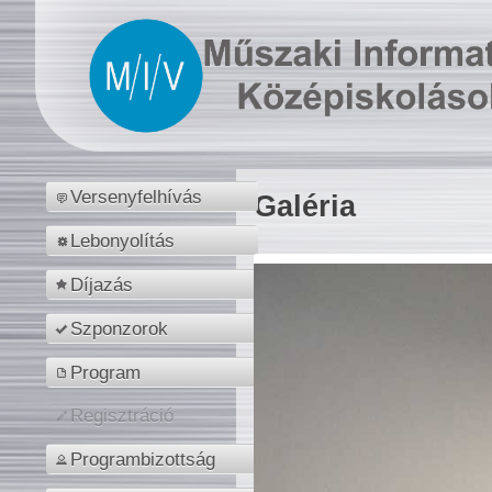
Versenyfelhívás
Galéria
Lebonyolítás
Díjazás
Szponzorok
Program
Regisztráció
Programbizottság