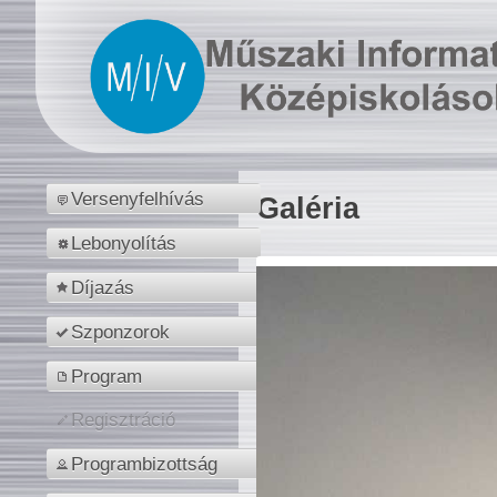
Versenyfelhívás
Galéria
Lebonyolítás
Díjazás
Szponzorok
Program
Regisztráció
Programbizottság