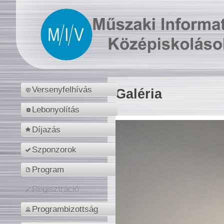
Versenyfelhívás
Galéria
Lebonyolítás
Díjazás
Szponzorok
Program
Regisztráció
Programbizottság